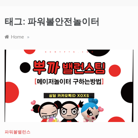
태그:
파워볼안전놀이터
Home
»
파워볼밸런스