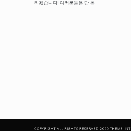
리겠습니다! 여러분들은 단 돈
COPYRIGHT ALL RIGHTS RESERVED 2020 THEME: IN